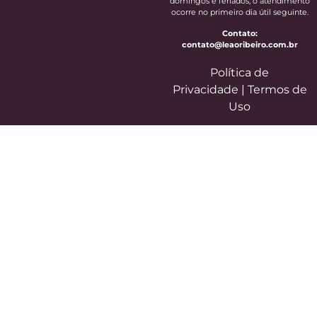
domingos e feriados, o atendimento
ocorre no primeiro dia útil seguinte.
Contato:
contato@leaoribeiro.com.br
Política de
Privacidade
|
Termos de
Uso